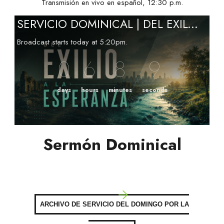
Transmisión en vivo en español, 12:30 p.m.
SERVICIO DOMINICAL | DEL EXILO A LA ESPERANZA | Pr. Elí Gutiérrez. | 9/Agosto/2026
Broadcast starts today at 5:20pm.
0
6
8
8
days
hours
minutes
seconds
Sermón Dominical
ARCHIVO DE SERVICIO DEL DOMINGO POR LA